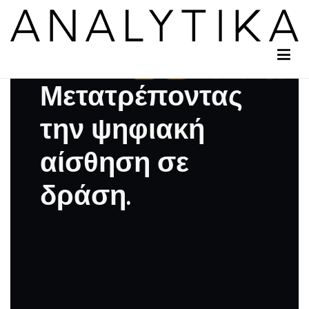
Analytika
Μετατρέποντας την ψηφιακή αίσθηση σε δράση.
Μετατρέποντας
την ψηφιακή
αίσθηση σε
δράση.