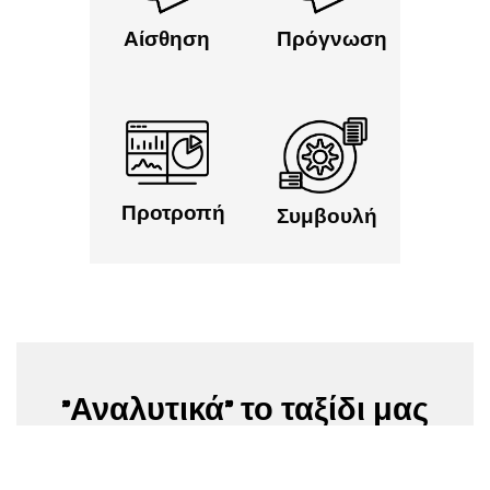
πραγματικό
πρόληψη
χρόνο
Αίσθηση
Πρόγνωση
Βελτιώση των
υπηρεσιών που
Μετασχηματισμός
βασίζονται σε
δεδομένων
δεδομένα
Προτροπή
Συμβουλή
"Αναλυτικά" το ταξίδι μας