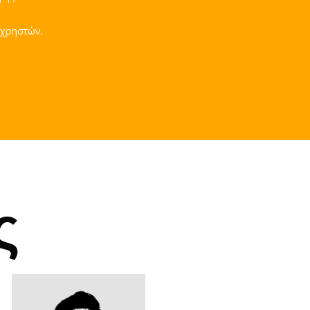
 χρηστών.
ς