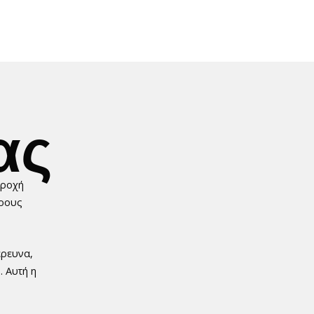
ας
αροχή
ορους
έρευνα,
 Αυτή η