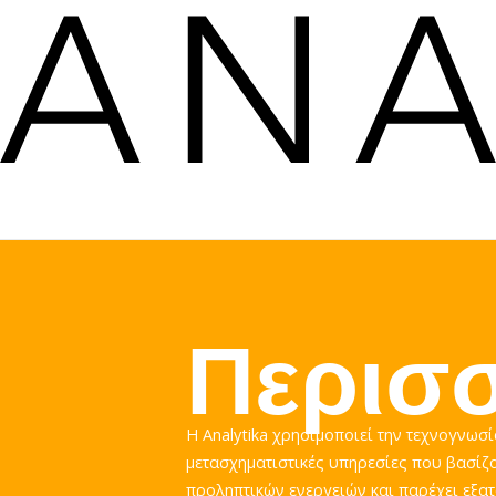
Περισ
Η Analytika χρησιμοποιεί την τεχνογνωσί
μετασχηματιστικές υπηρεσίες που βασίζο
προληπτικών ενεργειών και παρέχει εξατ