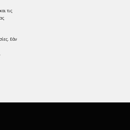
αι τις
μας
ίες. Εάν
ι